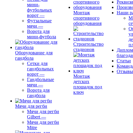
Реквиз
мини-
Произв
футбольных
Монтаж
Наши р
ворот
—
спортивного
М
Футзальные
оборудования
се
мячи
—
О
Ворота для
ул
мини-футбола
д
Строительство
п
стадионов
Диплом
Оборудование для
благода
гандбола
Статьи
Сетки для
Команд
гандбольных
Отзывы
ворот
—
Монтаж
Гандбольные
детских
мячи
—
площадок под
Ворота для
ключ
гандбола
Мячи для регби
Мячи для регби
Gilbert
—
Мячи для регби
Mitre