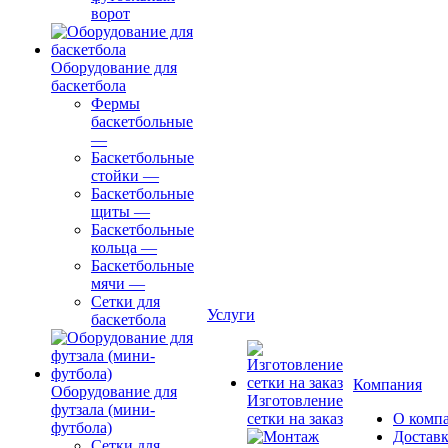
ворот
Оборудование для
баскетбола
Фермы
баскетбольные
—
Баскетбольные
стойки
—
Баскетбольные
щиты
—
Баскетбольные
кольца
—
Баскетбольные
мячи
—
Сетки для
Услуги
баскетбола
Компания
Оборудование для
Изготовление
футзала (мини-
сетки на заказ
О комп
футбола)
Доставк
Сетки для