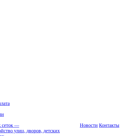
плата
ли
 сеток
—
Новости
Контакты
йство улиц, дворов, детских