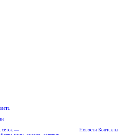
плата
ли
 сеток
—
Новости
Контакты